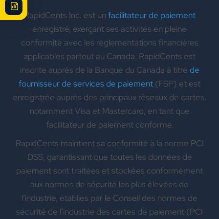
RapidCents Inc. est un
facilitateur de paiement
enregistré, exerçant ses activités en pleine
conformité avec les réglementations financières
applicables partout au Canada. RapidCents est
inscrite auprès de la Banque du Canada à titre
de
fournisseur de services de paiement
(FSP) et est
enregistrée auprès des principaux réseaux de cartes,
notamment Visa et Mastercard, en tant que
facilitateur de paiement conforme.
RapidCents maintient sa conformité à la norme PCI
DSS, garantissant que toutes les données de
paiement sont traitées et stockées conformément
aux normes de sécurité les plus élevées de
l’industrie, établies par le Conseil des normes de
sécurité de l’industrie des cartes de paiement (PCI