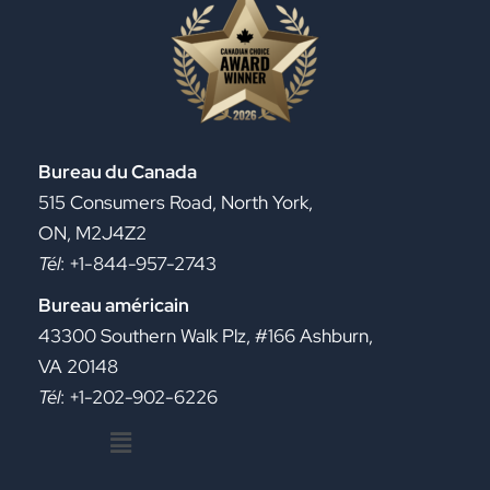
Bureau du Canada
515 Consumers Road, North York,
ON, M2J4Z2
Tél
: +1-844-957-2743
Bureau américain
43300 Southern Walk Plz, #166 Ashburn,
VA 20148
Tél
: +1-202-902-6226
Menu