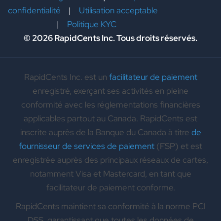
confidentialité
|
Utilisation acceptable
|
Politique KYC
© 2026 RapidCents Inc. Tous droits réservés.
RapidCents Inc. est un
facilitateur de paiement
enregistré, exerçant ses activités en pleine
conformité avec les réglementations financières
applicables partout au Canada. RapidCents est
inscrite auprès de la Banque du Canada à titre
de
fournisseur de services de paiement
(FSP) et est
enregistrée auprès des principaux réseaux de cartes,
notamment Visa et Mastercard, en tant que
facilitateur de paiement conforme.
RapidCents maintient sa conformité à la norme PCI
DSS, garantissant que toutes les données de