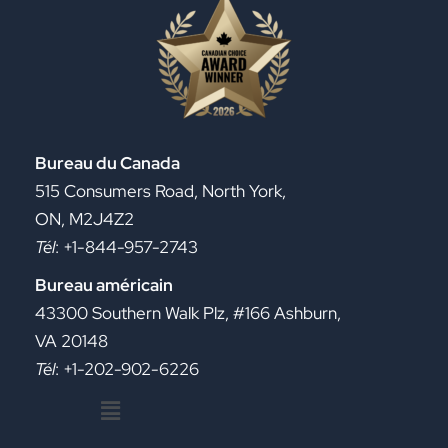
Bureau du Canada
515 Consumers Road, North York,
ON, M2J4Z2
Tél
: +1-844-957-2743
Bureau américain
43300 Southern Walk Plz, #166 Ashburn,
VA 20148
Tél
: +1-202-902-6226
Menu