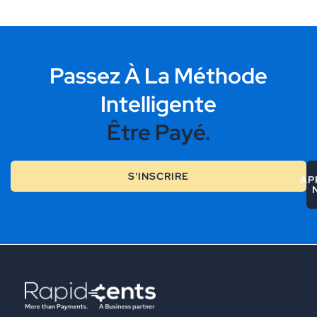
Passez À La Méthode
Intelligente
Être Payé.
S'INSCRIRE
AP