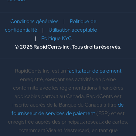
Conditions générales
|
Politique de
confidentialité
|
Utilisation acceptable
|
Politique KYC
© 2026 RapidCents Inc. Tous droits réservés.
RapidCents Inc. est un
facilitateur de paiement
enregistré, exerçant ses activités en pleine
conformité avec les réglementations financières
applicables partout au Canada. RapidCents est
inscrite auprès de la Banque du Canada à titre
de
fournisseur de services de paiement
(FSP) et est
enregistrée auprès des principaux réseaux de cartes,
notamment Visa et Mastercard, en tant que