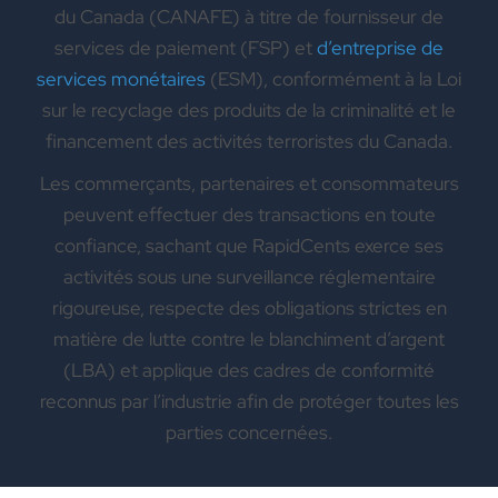
du Canada (CANAFE) à titre de fournisseur de
services de paiement (FSP) et
d’entreprise de
services monétaires
(ESM), conformément à la Loi
sur le recyclage des produits de la criminalité et le
financement des activités terroristes du Canada.
Les commerçants, partenaires et consommateurs
peuvent effectuer des transactions en toute
confiance, sachant que RapidCents exerce ses
activités sous une surveillance réglementaire
rigoureuse, respecte des obligations strictes en
matière de lutte contre le blanchiment d’argent
(LBA) et applique des cadres de conformité
reconnus par l’industrie afin de protéger toutes les
parties concernées.